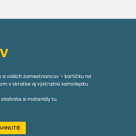
ov
ás a vašich zamestnancov – kartičku na
nom v skratke aj výstražnú samolepku.
tiahnite si materiály tu.
AHNUTIE