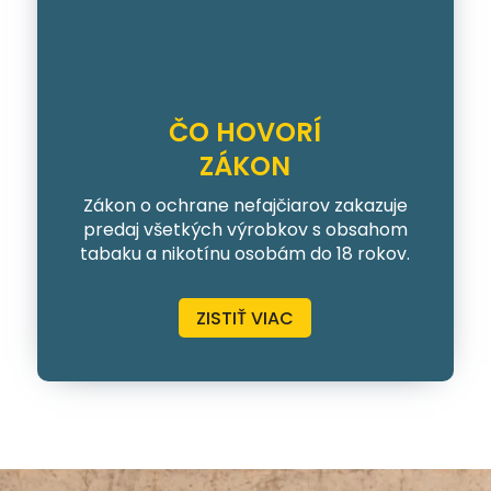
ČO HOVORÍ
ZÁKON
Zákon o ochrane nefajčiarov zakazuje
predaj všetkých výrobkov s obsahom
tabaku a nikotínu osobám do 18 rokov.
ZISTIŤ VIAC