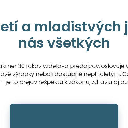
detí a mladistvých 
nás všetkých
 takmer 30 rokov vzdeláva predajcov, oslovuje 
ové výrobky neboli dostupné neplnoletým. Od
– je to prejav rešpektu k zákonu, zdraviu aj b