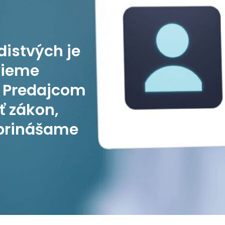
distvých je
vieme
. Predajcom
 zákon,
 prinášame