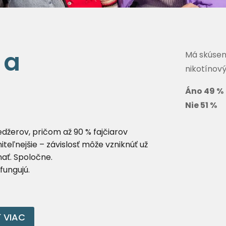
 a
Má skúsen
nikotínov
Áno 49 %
Nie 51 %
džerov, pričom až 90 % fajčiarov
iteľnejšie – závislosť môže vzniknúť už
nať. Spoločne.
 fungujú.
Ť VIAC