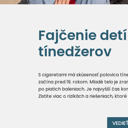
Fajčenie detí
tínedžerov
S cigaretami má skúsenosť polovica tíne
začína pred 19. rokom. Mladé telo je zran
po piatich baleniach. Je najvyšší čas ko
Zistite viac o rizikách a riešeniach, ktoré
VEDIE