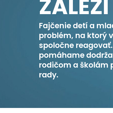
ZÁLEŽÍ
Fajčenie detí a mla
problém, na ktorý 
spoločne reagovať
pomáhame dodržať
rodičom a školám
rady.