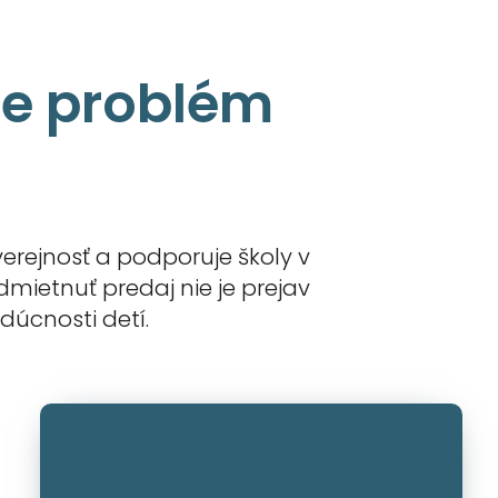
je problém
verejnosť a podporuje školy v
mietnuť predaj nie je prejav
udúcnosti detí.