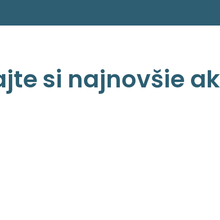
ajte si najnovšie ak
a materinským jazykom....